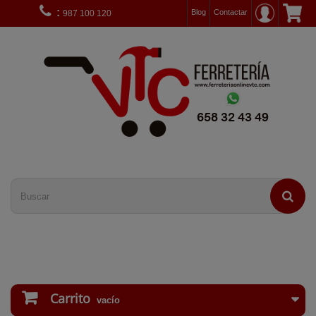
:
Blog
Contactar
987 100 120
Carrito
vacío