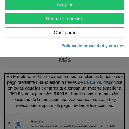
Aceptar
Añadir al carrito
Rechazar cookies
Configurar
Política de privacidad y cookies
Más
En Ferretería VTC ofrecemos a nuestros clientes la opción de
pago mediante
financiación
a través de
La Caixa
, disponible
en todas aquellas compras que tengan un importe superior a
150 €
y no superen los
6.000 €
. Puede consultar todas las
opciones de financiación una vez acceda a su carrito y
seleccione la opción de pago mediante financiación.