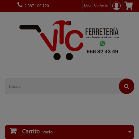
:
Blog
Contactar
987 100 120
Carrito
vacío