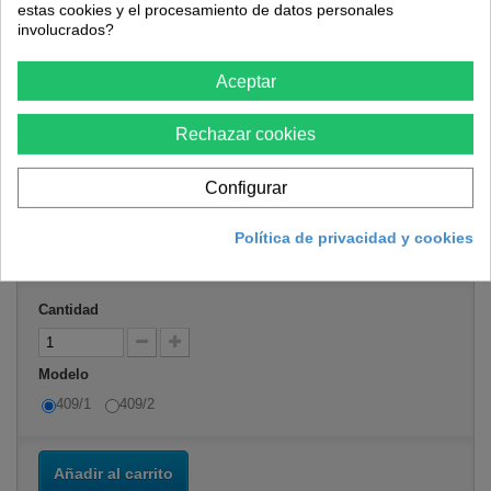
estas cookies y el procesamiento de datos personales
involucrados?
Cepillo temple con pelo mezcla
Aceptar
Referencia
732101
Rechazar cookies
Condición:
Nuevo producto
Configurar
7,06 €
Política de privacidad y cookies
Cantidad
Modelo
409/1
409/2
Añadir al carrito