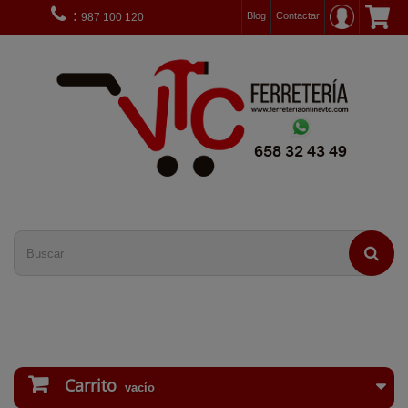
:
Blog
Contactar
987 100 120
Carrito
vacío