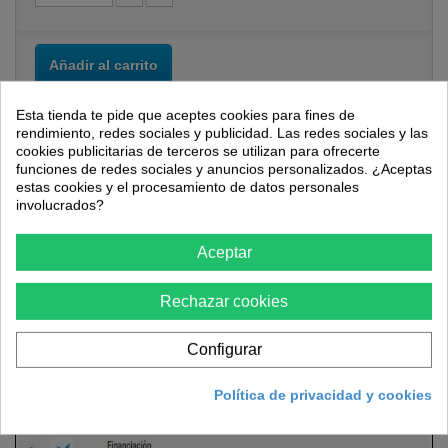
Añadir al carrito
Esta tienda te pide que aceptes cookies para fines de
rendimiento, redes sociales y publicidad. Las redes sociales y las
cookies publicitarias de terceros se utilizan para ofrecerte
funciones de redes sociales y anuncios personalizados. ¿Aceptas
estas cookies y el procesamiento de datos personales
involucrados?
Más
Aceptar
En Ferretería VTC ofrecemos a nuestros clientes la opción de
Rechazar cookies
pago mediante
financiación
a través de
La Caixa
, disponible
en todas aquellas compras que tengan un importe superior a
150 €
y no superen los
6.000 €
. Puede consultar todas las
Configurar
opciones de financiación una vez acceda a su carrito y
seleccione la opción de pago mediante financiación.
Política de privacidad y cookies