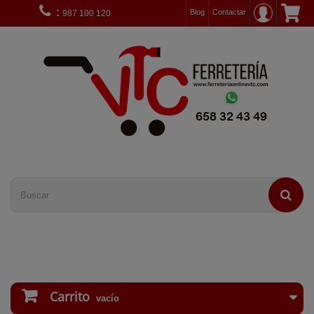
:
Blog
Contactar
987 100 120
Carrito
vacío