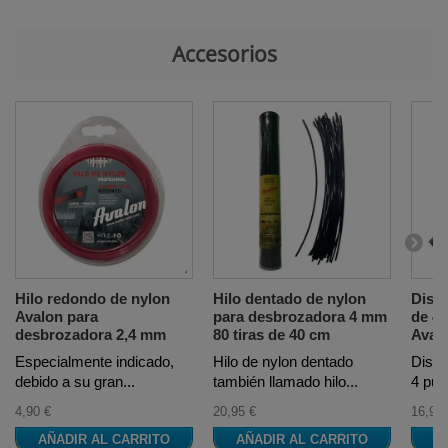
Accesorios
Hilo redondo de nylon
Hilo dentado de nylon
Disc
Avalon para
para desbrozadora 4 mm
de 4
desbrozadora 2,4 mm
80 tiras de 40 cm
Avalo
Especialmente indicado,
Hilo de nylon dentado
Disco
debido a su gran...
también llamado hilo...
4 pun
4,90 €
20,95 €
16,99 
AÑADIR AL CARRITO
AÑADIR AL CARRITO
A