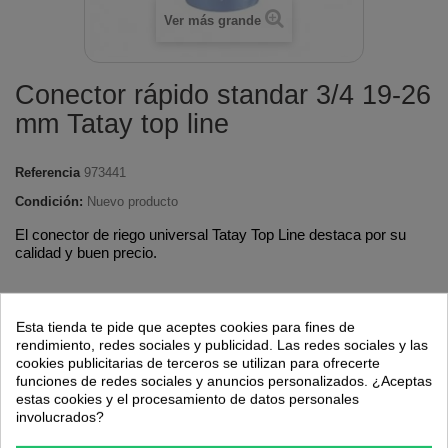
Ver más grande
Conector rápido standar 3/4 19-26
mm Tatay top line
Referencia
973441
Condición:
Nuevo producto
El conector de riego universal Tatay Top Line destaca por su
calidad y buen precio.
Esta tienda te pide que aceptes cookies para fines de
2,39 €
rendimiento, redes sociales y publicidad. Las redes sociales y las
cookies publicitarias de terceros se utilizan para ofrecerte
funciones de redes sociales y anuncios personalizados. ¿Aceptas
estas cookies y el procesamiento de datos personales
Cantidad
involucrados?