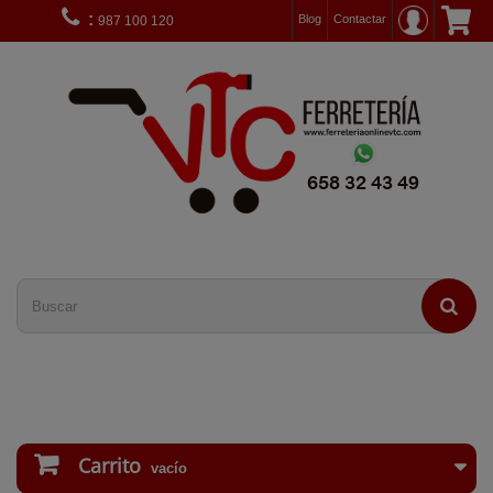
:
Blog
Contactar
987 100 120
Carrito
vacío