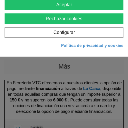
Aceptar
Rechazar cookies
Añadir al carrito
Configurar
Política de privacidad y cookies
Más
En Ferretería VTC ofrecemos a nuestros clientes la opción de
pago mediante
financiación
a través de
La Caixa
, disponible
en todas aquellas compras que tengan un importe superior a
150 €
y no superen los
6.000 €
. Puede consultar todas las
opciones de financiación una vez acceda a su carrito y
seleccione la opción de pago mediante financiación.