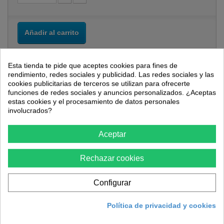
Añadir al carrito
Esta tienda te pide que aceptes cookies para fines de
rendimiento, redes sociales y publicidad. Las redes sociales y las
cookies publicitarias de terceros se utilizan para ofrecerte
funciones de redes sociales y anuncios personalizados. ¿Aceptas
estas cookies y el procesamiento de datos personales
involucrados?
Más
Aceptar
En Ferretería VTC ofrecemos a nuestros clientes la opción de
pago mediante
financiación
a través de
La Caixa
, disponible
Rechazar cookies
en todas aquellas compras que tengan un importe superior a
150 €
y no superen los
6.000 €
. Puede consultar todas las
Configurar
opciones de financiación una vez acceda a su carrito y
seleccione la opción de pago mediante financiación.
Política de privacidad y cookies