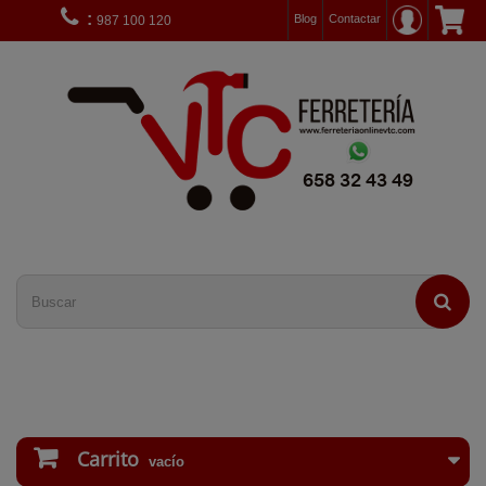
:
Blog
Contactar
987 100 120
Carrito
vacío