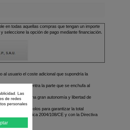
ible en todas aquellas compras que tengan un importe
 y seleccione la opción de pago mediante financiación.
 al usuario el coste adicional que supondría la
 extremo se encuentra la parte que se enchufa al
ublicidad. Las
ciona al usuario una gran autonomía y libertad de
nes de redes
atos personales
e un par de alveolos para garantizar la total
dad Electromagnética 2004/108/CE y con la Directiva
ptar