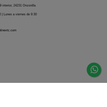
 interior, 24231 Onzonilla
 | Lunes a viernes de 9:30
nlinevtc.com