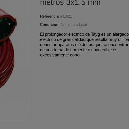
metros 3x1.5 mm
Pulverizadores a batería
smisión
desbrozadoras
desbrozado
e agua
s
Tubería aislada de acero
Tubería ace
Pulverizadores
Mandos aceleración
Pistones 
e Bioetanol
es
inoxidable para
pellet Classi
Referencia
641021
motorizados
brozadoras
desbrozadoras
desbrozado
 pellet
condensación
Tubería de
Condición:
Nuevo producto
e arranque
Protectores térmicos
Protectore
nsertables
ed
Tubería aislada de cobre
inoxidable
El prolongador eléctrico de Tayg es un alargado
s
desbrozadoras
desbrozado
eléctrico de gran calidad que resulta muy útil p
oda
Biomasa
Tubería de
conectar aparatos eléctricos que se encuentran
Tornillos embrague
Segmento
terior
Tubería aislada de cobre
vitrificado 
de una toma de corriente o cuyo cable es
desbrozadoras
excesivamente corto.
desbrozado
eña
para condensación
fina
Tubería aislada inox-
galva para cocinas
alefacción
industriales
gua
Tubería aislada para
pellets