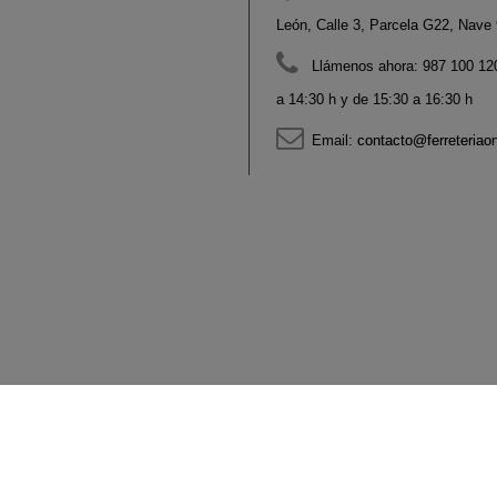
León, Calle 3, Parcela G22, Nave 9
Llámenos ahora:
987 100 120
a 14:30 h y de 15:30 a 16:30 h
Email:
contacto@ferreteriao