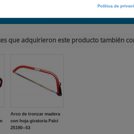
Política de priva
Añadir al carrito
ntes que adquirieron este producto también c
Arco de tronzar madera
um
con hoja giratoria Falci
25190--53