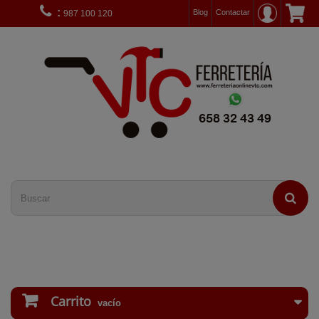
:
Blog
Contactar
987 100 120
Carrito
vacío