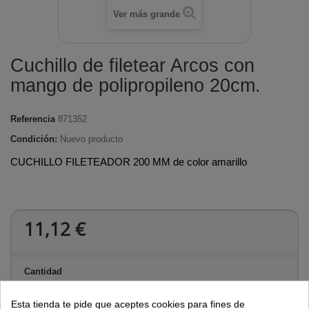
Ver más grande
Cuchillo de filetear Arcos con
mango de polipropileno 20cm.
Referencia
871352
Condición:
Nuevo producto
CUCHILLO FILETEADOR 200 MM de color amarillo
11,12 €
Cantidad
Esta tienda te pide que aceptes cookies para fines de