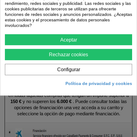
rendimiento, redes sociales y publicidad. Las redes sociales y las
cookies publicitarias de terceros se utilizan para ofrecerte
funciones de redes sociales y anuncios personalizados. ¿Aceptas
Añadir al carrito
estas cookies y el procesamiento de datos personales
involucrados?
Aceptar
Rechazar cookies
Más
Configurar
En Ferretería VTC ofrecemos a nuestros clientes la opción de
Política de privacidad y cookies
pago mediante
financiación
a través de
La Caixa
, disponible
en todas aquellas compras que tengan un importe superior a
150 €
y no superen los
6.000 €
. Puede consultar todas las
opciones de financiación una vez acceda a su carrito y
seleccione la opción de pago mediante financiación.