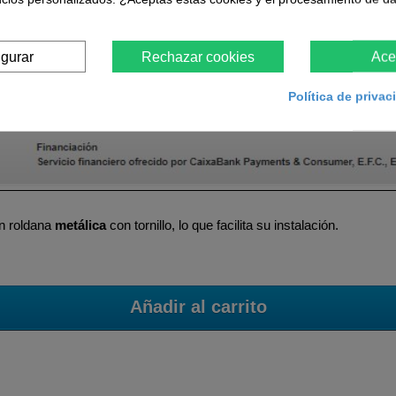
Más
igurar
Rechazar cookies
Ace
 opción de pago mediante
financiación
a través de
La Caixa
, dispon
Política de priva
ultar todas las opciones de financiación una vez acceda a su carrito
n roldana
metálica
con tornillo, lo que facilita su instalación.
Añadir al carrito