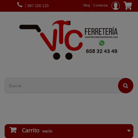
:
Blog
Contactar
987 100 120
Carrito
vacío