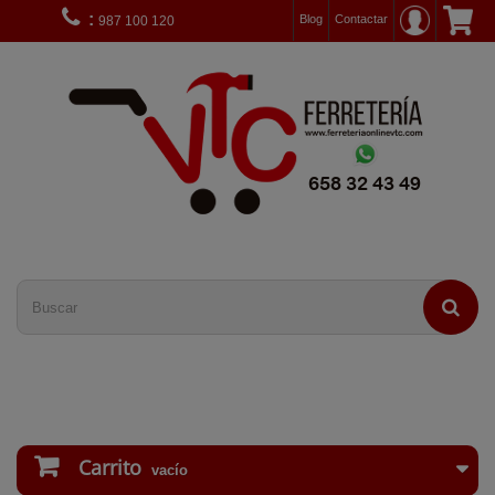
:
Blog
Contactar
987 100 120
Carrito
vacío