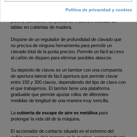
contacto sobra la madera. El modo de disparo por
contacto es muy rápido y permite al usuario clavar
Política de privacidad y cookies
multitud de clavos en muy poco tiempo, siendo idóneo
para la fabricación de pallets de madera o clavado de
tablas en cubiertas de madera.
Dispone de un regulador de profundidad de clavado que
no precisa de ninguna herramienta para permitir un
clavado total de la punta preciso. Permite un fácil acceso
al cañón de disparo para eliminar posibles atascos.
Su depósito de clavos es un tambor con una compuerta
de apertura lateral de fácil apertura que permite clavar
entre 150 y 300 clavos, dependiendo del tipo de clavo con
el que trabajemos. El tambor tiene una plataforma
graduable que permite ajustar rollos de diferentes
medidas de longitud de una manera muy sencilla.
La
cubierta de escape de aire es metálica
para
prolongar la vida útil de la máquina.
El accionador de contacto situado en el extremo del