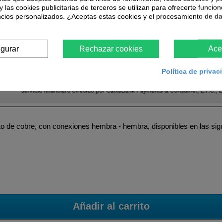
y las cookies publicitarias de terceros se utilizan para ofrecerte funcio
Más
ncios personalizados. ¿Aceptas estas cookies y el procesamiento de d
 opción de pago mediante
financiación
a través de
La Caixa
, dispon
igurar
Rechazar cookies
Ace
ultar todas las opciones de financiación una vez acceda a su carrito
Política de priva
o de cobre, con conexiones hembra - hembra, disponibles en las sig
Añadir al carrito