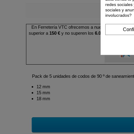
redes sociales 
sociales y anu
involucrados?
En Ferretería VTC ofrecemos a nuestros clientes la
Conf
superior a
150 €
y no superen los
6.000 €
. Puede cons
Pack de 5 unidades de codos de 90 º de saneamient
12 mm
15 mm
18 mm