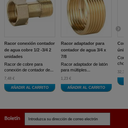
Racor conexión contador
Racor adaptador para
Cont
de agua cobre 1/2 -3/4 2
contador de agua 3/4 x
únic
unidades
7/8
Conta
chorr
Racor de cobre para
Racor adaptador de latón
conexión de contador de...
para múltiples...
32,32 
7,48 €
1,23 €
A
AÑADIR AL CARRITO
AÑADIR AL CARRITO
Boletín