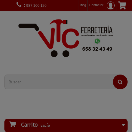
:
Blog
Contactar
987 100 120
Carrito
vacío