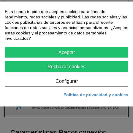
Esta tienda te pide que aceptes cookies para fines de
rendimiento, redes sociales y publicidad. Las redes sociales y las
cookies publicitarias de terceros se utilizan para ofrecerte
funciones de redes sociales y anuncios personalizados. ¿Aceptas
estas cookies y el procesamiento de datos personales
Más
involucrados?
Aceptar
En Ferretería VTC ofrecemos a nuestros clientes la opción de
pago mediante
financiación
a través de
La Caixa
, disponible
Rechazar cookies
en todas aquellas compras que tengan un importe superior a
150 €
y no superen los
6.000 €
. Puede consultar todas las
opciones de financiación una vez acceda a su carrito y
Configurar
seleccione la opción de pago mediante financiación.
Política de privacidad y cookies
Características Racor conexión