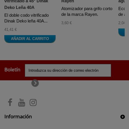
vitrificado a 45° Dinak
Rayen
agua
Deko Leña 40A
Atomizador para grifo corto
Econo
de la marca Rayen.
de ag
El doble codo vitrificado
Dinak Deko leña 40A...
3,60 €
2,04 €
41,41 €
A
AÑADIR AL CARRITO
Boletín
Información