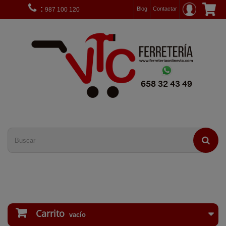
:
Blog
Contactar
987 100 120
Carrito
vacío