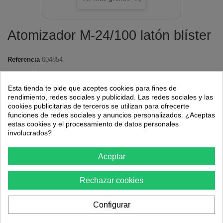
Atomizador M-24/100 latón blíster
Referencia
004854
Condición:
Nuevo producto
Esta tienda te pide que aceptes cookies para fines de
Atomizador para grifo con rosca M24/100 fabricado en latón.
rendimiento, redes sociales y publicidad. Las redes sociales y las
cookies publicitarias de terceros se utilizan para ofrecerte
funciones de redes sociales y anuncios personalizados. ¿Aceptas
estas cookies y el procesamiento de datos personales
involucrados?
1,11 €
Aceptar
Cantidad
Rechazar cookies
Configurar
Añadir al carrito