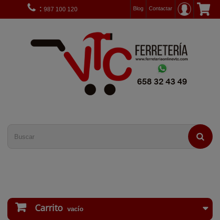
:
Blog
Contactar
987 100 120
Carrito
vacío