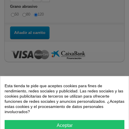
Grano abrasivo
50
80
120
Añadir al carrito
Más
Esta tienda te pide que aceptes cookies para fines de
rendimiento, redes sociales y publicidad. Las redes sociales y las
cookies publicitarias de terceros se utilizan para ofrecerte
En Ferretería VTC ofrecemos a nuestros clientes la opción de
funciones de redes sociales y anuncios personalizados. ¿Aceptas
pago mediante
financiación
a través de
La Caixa
, disponible
estas cookies y el procesamiento de datos personales
en todas aquellas compras que tengan un importe superior a
involucrados?
150 €
y no superen los
6.000 €
. Puede consultar todas las
opciones de financiación una vez acceda a su carrito y
Aceptar
seleccione la opción de pago mediante financiación.