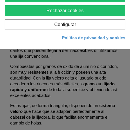
Rechazar cookies
Configurar
Política de privacidad y cookies
Resulta idónea para el lijado de pequeñas superficies de
madera y, en particular, para lijar rincones, esquinas y
cantos que pueden llegar a ser inaccesibles si utilizamos
una lija convencional.
Compuestas por granos de óxido de aluminio o corindón,
son muy resistentes a la fricción y poseen una alta
durabilidad. Con la lija velcro delta el usuario puede
acceder a los rincones más difíciles, logrando un
lijado
rápido y uniforme
de toda la superficie y obteniendo así
excelentes acabados.
Estas lijas, de forma triangular, disponen de un
sistema
velcro
que hace que se adapten perfectamente al
cabezal de la lijadora, lo que facilita enormemente el
cambio de hojas.