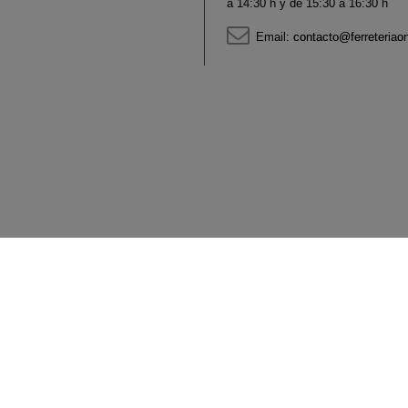
a 14:30 h y de 15:30 a 16:30 h
Email:
contacto@ferreteriao