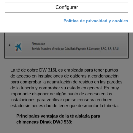
pago mediante
financiación
a través de
La Caixa
, disponible
Configurar
en todas aquellas compras que tengan un importe superior a
150 €
y no superen los
6.000 €
. Puede consultar todas las
Política de privacidad y cookies
opciones de financiación una vez acceda a su carrito y
seleccione la opción de pago mediante financiación.
La té de cobre DW 316L es empleada para tener puntos
de acceso en instalaciones de calderas a condensación
para comprobar la acumulación de residuo en las paredes
de la tubería y comprobar su estado en general. Es muy
importante disponer de algún punto de acceso en las
instalaciones para verificar que se conserva en buen
estado sin necesidad de tener que desmontar la tubería.
Principales ventajas de la té aislada para
chimeneas Dinak DWJ 533: