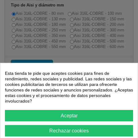
Tipo de Aisi y diámetro mm
Aisi 316L-COBRE - 80 mm
Aisi 316L-COBRE - 100 mm
Aisi 316L-COBRE - 130 mm
Aisi 316L-COBRE - 150 mm
Aisi 316L-COBRE - 180 mm
Aisi 316L-COBRE - 200 mm
Aisi 316L-COBRE - 250 mm
Aisi 316L-COBRE - 300 mm
Aisi 316L-COBRE - 350 mm
Aisi 316L-COBRE - 400 mm
Aisi 316L-COBRE - 450 mm
Aisi 316L-COBRE - 500 mm
Aisi 316L-COBRE - 550 mm
Aisi 316L-COBRE - 600 mm
Añadir al carrito
Esta tienda te pide que aceptes cookies para fines de
rendimiento, redes sociales y publicidad. Las redes sociales y las
cookies publicitarias de terceros se utilizan para ofrecerte
funciones de redes sociales y anuncios personalizados. ¿Aceptas
estas cookies y el procesamiento de datos personales
involucrados?
Aceptar
Más
Rechazar cookies
En Ferretería VTC ofrecemos a nuestros clientes la opción de