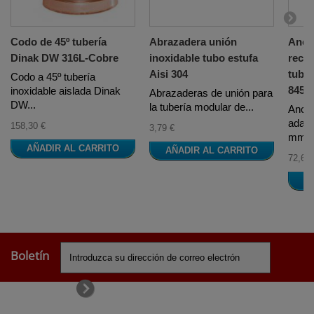
Codo de 45º tubería
Abrazadera unión
Ancl
Dinak DW 316L-Cobre
inoxidable tubo estufa
reco
Aisi 304
tuber
Codo a 45º tubería
845 A
inoxidable aislada Dinak
Abrazaderas de unión para
DW...
la tubería modular de...
Ancla
adapt
158,30 €
3,79 €
mm...
AÑADIR AL CARRITO
AÑADIR AL CARRITO
72,69 
A
Boletín