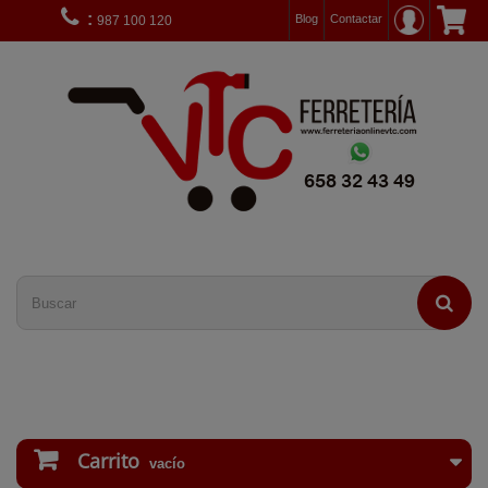
:
Blog
Contactar
987 100 120
Carrito
vacío