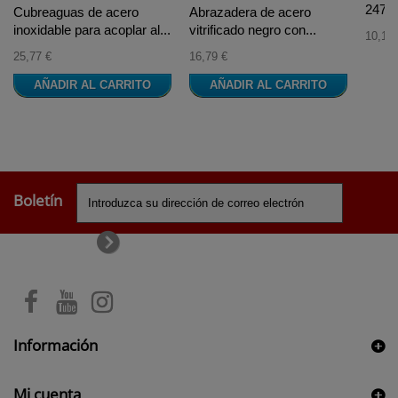
24734
Cubreaguas de acero
Abrazadera de acero
inoxidable para acoplar al...
vitrificado negro con...
10,10 
25,77 €
16,79 €
AÑADIR AL CARRITO
AÑADIR AL CARRITO
Boletín
Información
Mi cuenta