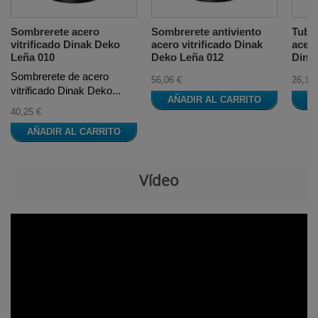
Sombrerete acero
Sombrerete antiviento
Tube
vitrificado Dinak Deko
acero vitrificado Dinak
acero
Leña 010
Deko Leña 012
Dina
Sombrerete de acero
56,06 €
26,19 
vitrificado Dinak Deko...
AÑADIR AL CARRITO
A
40,25 €
AÑADIR AL CARRITO
Vídeo