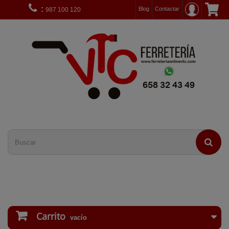
:
Blog
Contactar
987 100 120
Carrito
vacío