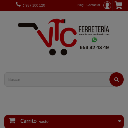
:
Blog
Contactar
987 100 120
Carrito
vacío