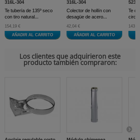
316L-304
316L-304
523 A
Te tubería de 135º seco
Colector de hollín con
Te co
con tiro natural...
desagüe de acero...
circul
154,19 €
42,04 €
143,7
AÑADIR AL CARRITO
AÑADIR AL CARRITO
A
Los clientes que adquirieron este
producto también compraron:
Anclaje regulable corto
Módulo chimenea
Módu