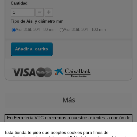
Cantidad
Tipo de Aisi y diámetro mm
Aisi 316L-304 - 80 mm
Aisi 316L-304 - 100 mm
Añadir al carrito
Más
En Ferretería VTC ofrecemos a nuestros clientes la opción de
pago mediante
financiación
a través de
La Caixa
, disponible
en todas aquellas compras que tengan un importe superior a
Esta tienda te pide que aceptes cookies para fines de
150 €
y no superen los
6.000 €
. Puede consultar todas las