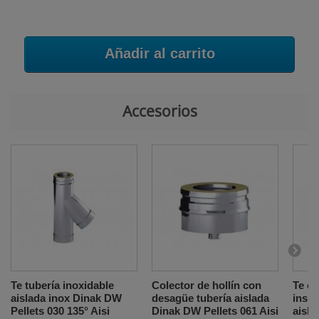
Añadir al carrito
Accesorios
Te tubería inoxidable
Colector de hollín con
Te co
aislada inox Dinak DW
desagüe tubería aislada
inspe
Pellets 030 135° Aisi
Dinak DW Pellets 061 Aisi
aisla