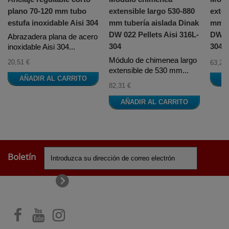
plano 70-120 mm tubo
extensible largo 530-880
exten
estufa inoxidable Aisi 304
mm tubería aislada Dinak
mm tu
DW 022 Pellets Aisi 316L-
DW 02
Abrazadera plana de acero
304
304
inoxidable Aisi 304...
Módulo de chimenea largo
20,51 €
63,20 
extensible de 530 mm...
AÑADIR AL CARRITO
A
82,31 €
AÑADIR AL CARRITO
Boletín