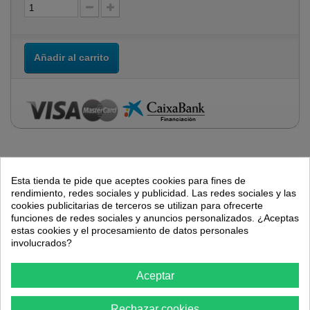
Añadir al carrito
Más
Esta tienda te pide que aceptes cookies para fines de
rendimiento, redes sociales y publicidad. Las redes sociales y las
cookies publicitarias de terceros se utilizan para ofrecerte
En Ferretería VTC ofrecemos a nuestros clientes la opción de
funciones de redes sociales y anuncios personalizados. ¿Aceptas
pago mediante
financiación
a través de
La Caixa
, disponible
estas cookies y el procesamiento de datos personales
en todas aquellas compras que tengan un importe superior a
involucrados?
150 €
y no superen los
6.000 €
. Puede consultar todas las
opciones de financiación una vez acceda a su carrito y
Aceptar
seleccione la opción de pago mediante financiación.
Rechazar cookies