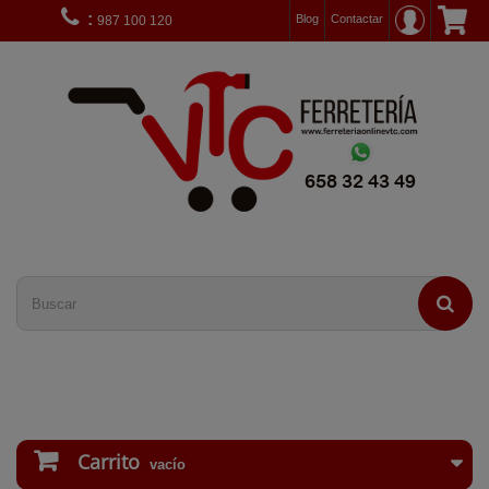
:
Blog
Contactar
987 100 120
Carrito
vacío