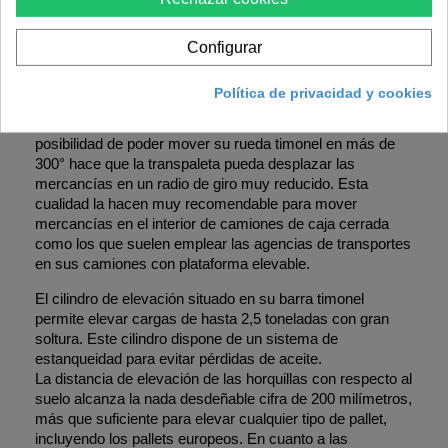
Configurar
Política de privacidad y cookies
La transpaleta Wolfpack 11300100 es fabricada con una
robusta estructura de acero de alta resistencia. La
posibilidad de poder mover su rueda timonel en más de
300° hace que la transpaleta pueda desplazar las
mercancías en un radio de giro muy reducido. Esta
cualidad la hacen muy recomendable para mover
mercancías en el interior de camiones de caja cerrada
como los que suelen emplear las agencias de transportes
en sus camiones con plataforma elevable.
El cilindro de elevación situado en su barra timonel
permite elevar cargas de hasta 2,5 toneladas con gran
soltura. Este cilindro dispone de un sistema de
estanqueidad para evitar pérdidas de aceite.
La distancia de elevación de las horquillas con respecto al
suelo alcanza la nada desdeñable cifra de 200 milímetros,
más que suficiente para elevar cualquier tipo de pallet,
incluyendo los pallets europeos. En cuanto a las