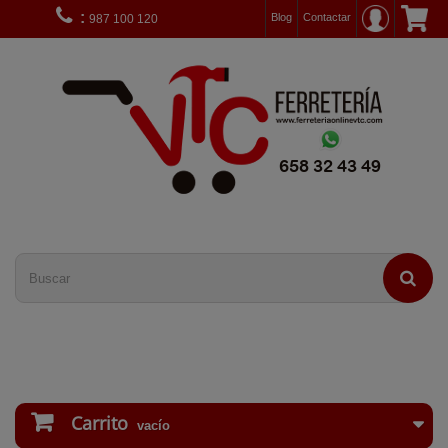
:
Blog
Contactar
987 100 120
Carrito
vacío