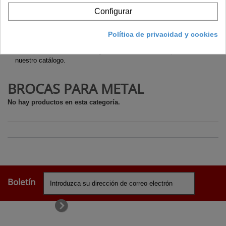
titanio.
Configurar
Vástago y ranura. Pueden ser cilíndricos o cónicos.
La mayoría de los metales se pueden perforar con una broca bien
Política de privacidad y cookies
afilada a la velocidad admitida por nuestro taladro. En cualquier
caso, puedes encontrar una gran variedad de brocas para metal en
nuestro catálogo.
BROCAS PARA METAL
No hay productos en esta categoría.
Boletín