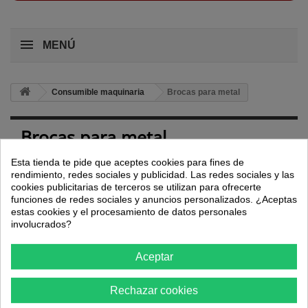
MENÚ
Consumible maquinaria
Brocas para metal
Brocas para metal
Las brocas para metal están diseñadas para conseguir perforar
Esta tienda te pide que aceptes cookies para fines de
todo tipo de materiales de este tipo, teniendo en cuenta sus
rendimiento, redes sociales y publicidad. Las redes sociales y las
características pueden ofrecernos unas prestaciones u otras. Es
cookies publicitarias de terceros se utilizan para ofrecerte
fundamental conocer el material que deseamos perforar para poder
funciones de redes sociales y anuncios personalizados. ¿Aceptas
escoger el modelo de broca adecuado.
estas cookies y el procesamiento de datos personales
involucrados?
¿Cómo elegir la broca para metal
adecuada?
Aceptar
Algunas de las características que debemos tener en cuenta para
adquirir una broca para la perforación en metal son:
Rechazar cookies
Dimensiones de la broca.
Material. Pueden ser, entre otros, de acero inoxidable, zirconio o