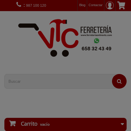
:
Blog
Contactar
987 100 120
Carrito
vacío