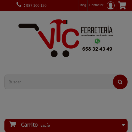
:
Blog
Contactar
987 100 120
Carrito
vacío