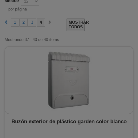
Mostrar
por página
1
2
3
4
MOSTRAR
TODOS
Mostrando 37 - 40 de 40 items
Buzón exterior de plástico garden color blanco