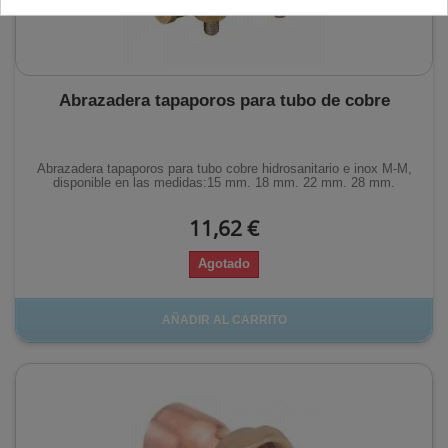
Abrazadera tapaporos para tubo de cobre
Abrazadera tapaporos para tubo cobre hidrosanitario e inox M-M,
disponible en las medidas:15 mm. 18 mm. 22 mm. 28 mm.
11,62 €
Agotado
AÑADIR AL CARRITO