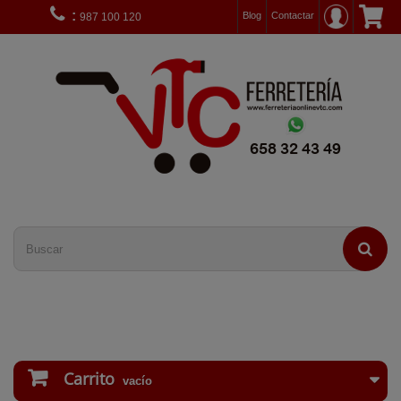
:
Blog
Contactar
987 100 120
Carrito
vacío