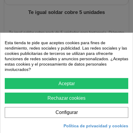
Te igual soldar cobre 5 unidades
Te igual soldar cobre pack de 5 unidades para fontanería. Diámetro
de 12, 15 y 18 milímetros.
Esta tienda te pide que aceptes cookies para fines de
rendimiento, redes sociales y publicidad. Las redes sociales y las
4,36 €
cookies publicitarias de terceros se utilizan para ofrecerte
funciones de redes sociales y anuncios personalizados. ¿Aceptas
En stock
estas cookies y el procesamiento de datos personales
involucrados?
AÑADIR AL CARRITO
Aceptar
Rechazar cookies
Configurar
Política de privacidad y cookies