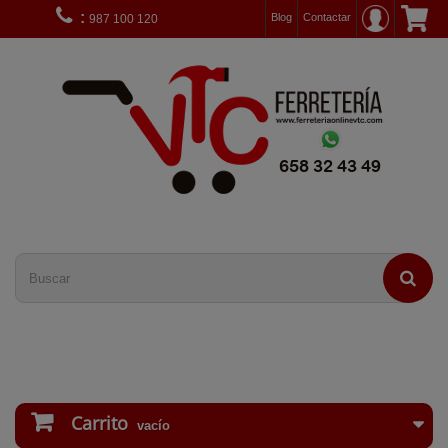
:
Blog
Contactar
987 100 120
Carrito
vacío