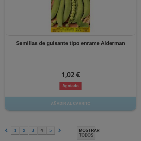
Semillas de guisante tipo enrame Alderman
1,02 €
Agotado
AÑADIR AL CARRITO
1
2
3
4
5
MOSTRAR
TODOS