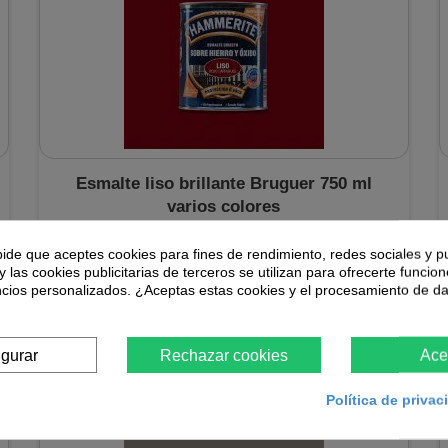
Esmalte liso brillante Bruguer 750 ml
varios colores
Esmalte directo sobre hierro y óxido para una protección
pide que aceptes cookies para fines de rendimiento, redes sociales y p
garantizada hasta 8 años, bote de 750 ml disponible en
y las cookies publicitarias de terceros se utilizan para ofrecerte funcio
varios colores.
ncios personalizados. ¿Aceptas estas cookies y el procesamiento de d
18,25 €
igurar
Rechazar cookies
Ace
Agotado
Política de priva