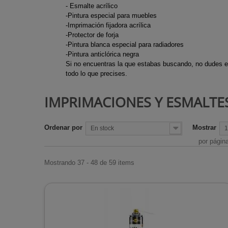
Ejes de Tran
- Esmalte acrílico
Chimeneas d
Motocultore
-Pintura especial para muebles
Desbrozadora
Chimeneas d
Recortabord
-Imprimación fijadora acrílica
-Protector de forja
Escapes des
Chimeneas de
Sopladores
-Pintura blanca especial para radiadores
Trinquetes d
-Pintura anticlórica negra
Chimeneas i
Tijeras cesp
Si no encuentras la que estabas buscando, no dudes en
desbrozadora
de gas
Tijeras de p
todo lo que precises.
Estufas de ex
IMPRIMACIONES Y ESMALTE
Estufas de l
Estufas para
Ordenar por
Mostrar
En stock
1
Radiadores
por págin
Rejillas de c
Termos de a
Mostrando 37 - 48 de 59 items