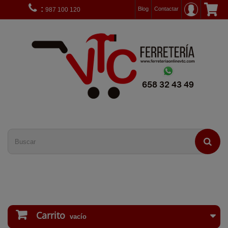
:
Blog
Contactar
987 100 120
Carrito
vacío