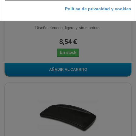
Gafas de seguridad con lente blanca Rubí
Política de privacidad y cookies
Diseño cómodo, ligero y sin montura.
8,54 €
En stock
AÑADIR AL CARRITO